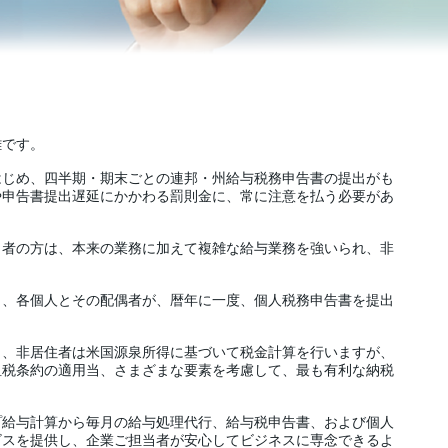
雑です。
はじめ、四半期・期末ごとの連邦・州給与税務申告書の提出がも
や申告書提出遅延にかかわる罰則金に、常に注意を払う必要があ
当者の方は、本来の業務に加えて複雑な給与業務を強いられ、非
り、各個人とその配偶者が、暦年に一度、個人税務申告書を提出
き、非居住者は米国源泉所得に基づいて税金計算を行いますが、
租税条約の適用当、さまざまな要素を考慮して、最も有利な納税
。
プ給与計算から毎月の給与処理代行、給与税申告書、および個人
ビスを提供し、企業ご担当者が安心してビジネスに専念できるよ